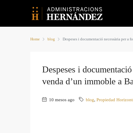
Home
blog
Despeses i documentació necessària per a f
Despeses i documentació n
venda d’un immoble a Ba
10 mesos ago
blog
,
Propiedad Horizont