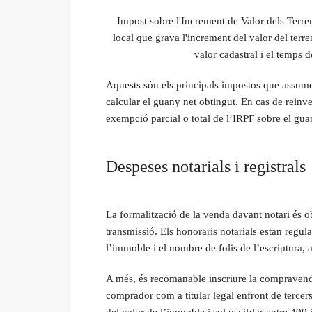
Impost sobre l'Increment de Valor dels Terre
local que grava l'increment del valor del terre
valor cadastral i el temps 
Aquests són els principals impostos que assumei
calcular el guany net obtingut. En cas de reinve
exempció parcial o total de l’IRPF sobre el gua
Despeses notarials i registrals
La formalització de la venda davant notari és ob
transmissió. Els honoraris notarials estan regula
l’immoble i el nombre de folis de l’escriptura, 
A més, és recomanable inscriure la compravenda 
comprador com a titular legal enfront de tercer
del valor de l’immoble i sol oscil·lar entre 400