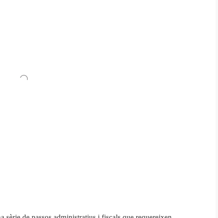
sèrie de passos administratius i fiscals que requereixen