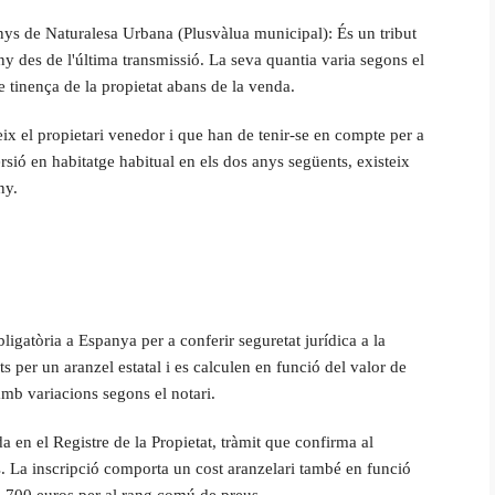
nys de Naturalesa Urbana (Plusvàlua municipal): És un tribut
ny des de l'última transmissió. La seva quantia varia segons el
de tinença de la propietat abans de la venda.
x el propietari venedor i que han de tenir-se en compte per a
rsió en habitatge habitual en els dos anys següents, existeix
ny.
ligatòria a Espanya per a conferir seguretat jurídica a la
ts per un aranzel estatal i es calculen en funció del valor de
amb variacions segons el notari.
en el Registre de la Propietat, tràmit que confirma al
s. La inscripció comporta un cost aranzelari també en funció
 i 700 euros per al rang comú de preus.