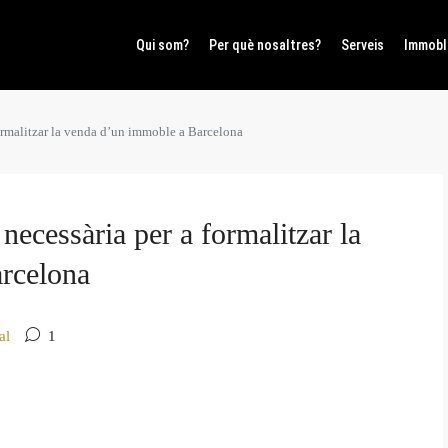
Qui som?
Per què nosaltres?
Serveis
Immobl
ormalitzar la venda d’un immoble a Barcelona
ecessària per a formalitzar la
rcelona
al
1