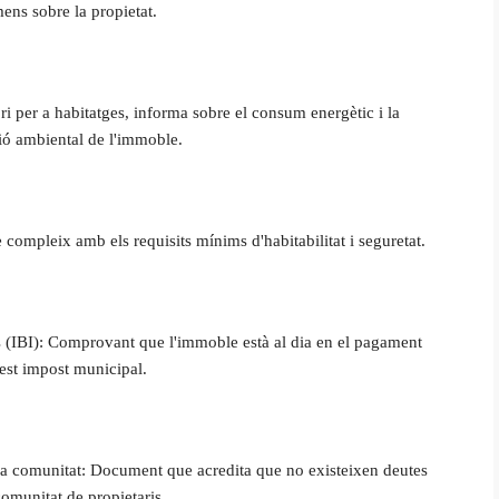
ens sobre la propietat.
ori per a habitatges, informa sobre el consum energètic i la
ció ambiental de l'immoble.
e compleix amb els requisits mínims d'habitabilitat i seguretat.
 (IBI): Comprovant que l'immoble està al dia en el pagament
est impost municipal.
 la comunitat: Document que acredita que no existeixen deutes
omunitat de propietaris.