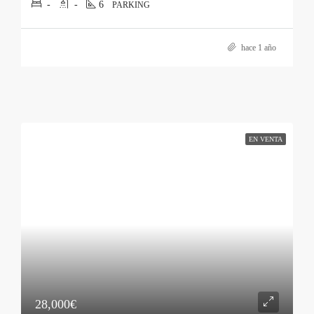
-
-
6
PARKING
hace 1 año
EN VENTA
28,000€