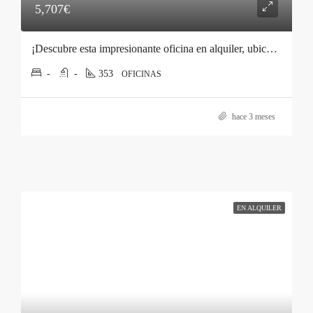
5,707€
¡Descubre esta impresionante oficina en alquiler, ubicada a pocos pasos de la emblemática Plaza de Catalunya!
-
-
353
OFICINAS
hace 3 meses
EN ALQUILER