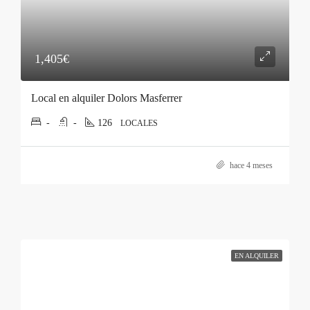
1,405€
Local en alquiler Dolors Masferrer
-
-
126
LOCALES
hace 4 meses
EN ALQUILER