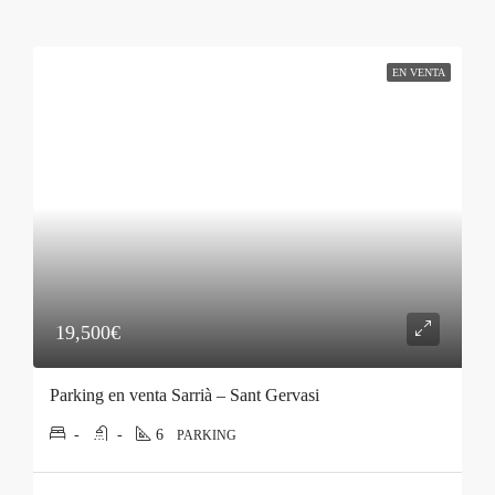
EN VENTA
19,500€
Parking en venta Sarrià – Sant Gervasi
-
-
6
PARKING