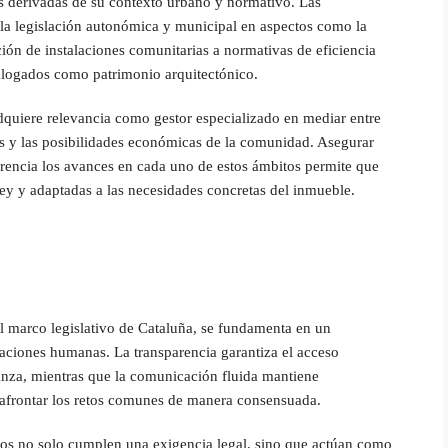
s derivadas de su contexto urbano y normativo. Las
a legislación autonómica y municipal en aspectos como la
ción de instalaciones comunitarias a normativas de eficiencia
talogados como patrimonio arquitectónico.
adquiere relevancia como gestor especializado en mediar entre
cas y las posibilidades económicas de la comunidad. Asegurar
rencia los avances en cada uno de estos ámbitos permite que
ley y adaptadas a las necesidades concretas del inmueble.
l marco legislativo de Cataluña, se fundamenta en un
elaciones humanas. La transparencia garantiza el acceso
ianza, mientras que la comunicación fluida mantiene
 afrontar los retos comunes de manera consensuada.
ios no solo cumplen una exigencia legal, sino que actúan como