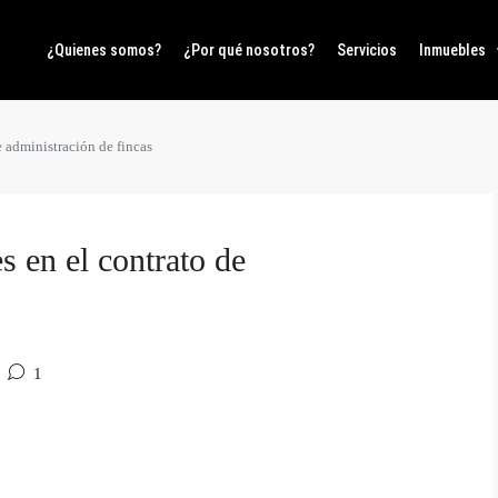
¿Quienes somos?
¿Por qué nosotros?
Servicios
Inmuebles
 administración de fincas
s en el contrato de
1